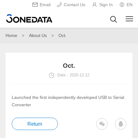
Email
Contact Us
Sign In
EN
Home
About Us
Oct.
>
>
Oct.
Date：2020-12-12
Launched the first independently developed USB to Serial
Converter
Return