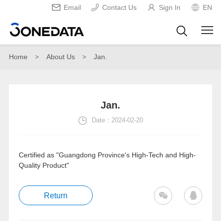
Email
Contact Us
Sign In
EN
Home
About Us
Jan.
>
>
Jan.
Date：2024-02-20
Certified as "Guangdong Province's High-Tech and High-
Quality Product"
Return